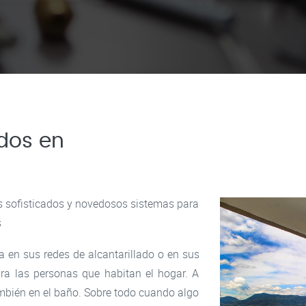
ados en
sofisticados y novedosos sistemas para
s
a en sus redes de alcantarillado o en sus
ra las personas que habitan el hogar. A
mbién en el baño. Sobre todo cuando algo