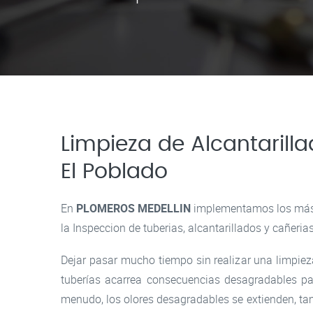
Limpieza de Alcantarill
El Poblado
En
PLOMEROS MEDELLIN
implementamos los más 
la Inspeccion de tuberias, alcantarillados y cañeria
Dejar pasar mucho tiempo sin realizar una limpiez
tuberías acarrea consecuencias desagradables pa
menudo, los olores desagradables se extienden, ta