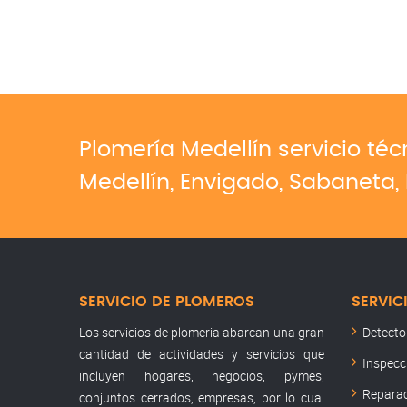
Plomería Medellín servicio té
Medellín, Envigado, Sabaneta, 
SERVICIO DE PLOMEROS
SERVIC
Los servicios de plomeria abarcan una gran
Detecto
cantidad de actividades y servicios que
Inspecc
incluyen hogares, negocios, pymes,
Reparac
conjuntos cerrados, empresas, por lo cual