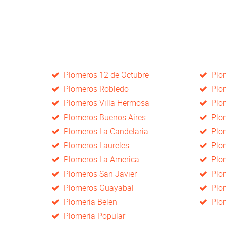
Plomeros 12 de Octubre
Plom
Plomeros Robledo
Plom
Plomeros Villa Hermosa
Plom
Plomeros Buenos Aires
Plom
Plomeros La Candelaria
Plom
Plomeros Laureles
Plom
Plomeros La America
Plom
Plomeros San Javier
Plom
Plomeros Guayabal
Plom
Plomería Belen
Plom
Plomería Popular