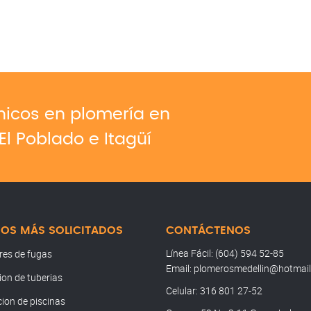
cnicos en plomería en
El Poblado e Itagüí
IOS MÁS SOLICITADOS
CONTÁCTENOS
Línea Fácil: (604) 594 52-85
res de fugas
Email: plomerosmedellin@hotmai
ion de tuberias
Celular: 316 801 27-52
ion de piscinas