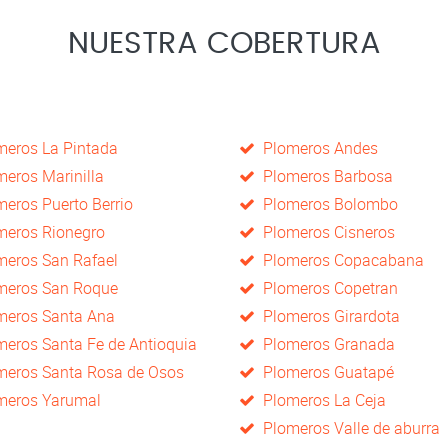
NUESTRA COBERTURA
eros La Pintada
Plomeros Andes
eros Marinilla
Plomeros Barbosa
eros Puerto Berrio
Plomeros Bolombo
eros Rionegro
Plomeros Cisneros
eros San Rafael
Plomeros Copacabana
eros San Roque
Plomeros Copetran
eros Santa Ana
Plomeros Girardota
eros Santa Fe de Antioquia
Plomeros Granada
eros Santa Rosa de Osos
Plomeros Guatapé
eros Yarumal
Plomeros La Ceja
Plomeros Valle de aburra