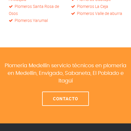
Plomeros Santa Rosa de
Plomeros La Ceja
Osos
Plomeros Valle de aburra
Plomeros Yarumal
Plomería Medellín servicio técnicos en plomería
en
Medellín, Envigado, Sabaneta, El Poblado e
Itagüí
CONTACTO