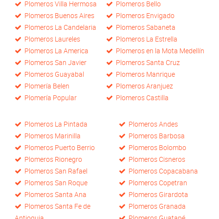
Plomeros Villa Hermosa
Plomeros Bello
Plomeros Buenos Aires
Plomeros Envigado
Plomeros La Candelaria
Plomeros Sabaneta
Plomeros Laureles
Plomeros La Estrella
Plomeros La America
Plomeros en la Mota Medellín
Plomeros San Javier
Plomeros Santa Cruz
Plomeros Guayabal
Plomeros Manrique
Plomería Belen
Plomeros Aranjuez
Plomería Popular
Plomeros Castilla
Plomeros La Pintada
Plomeros Andes
Plomeros Marinilla
Plomeros Barbosa
Plomeros Puerto Berrio
Plomeros Bolombo
Plomeros Rionegro
Plomeros Cisneros
Plomeros San Rafael
Plomeros Copacabana
Plomeros San Roque
Plomeros Copetran
Plomeros Santa Ana
Plomeros Girardota
Plomeros Santa Fe de
Plomeros Granada
Antioquia
Plomeros Guatapé