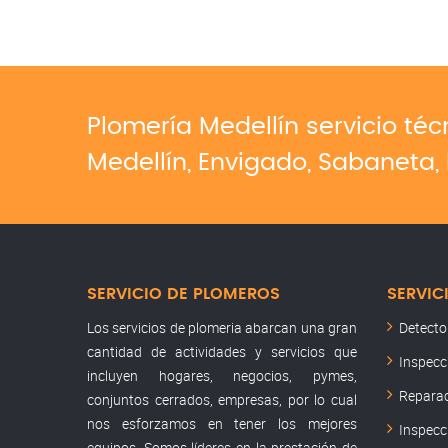
Plomería Medellín servicio té
Medellín, Envigado, Sabaneta, 
SERVICIO DE PLOMEROS
SERVIC
Los servicios de plomeria abarcan una gran
Detecto
cantidad de actividades y servicios que
Inspecc
incluyen hogares, negocios, pymes,
Reparac
conjuntos cerrados, empresas, por lo cual
nos esforzamos en tener los mejores
Inspecc
equipos. Somos líderes en la prestación de