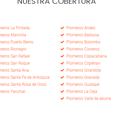
NUESTRA COBERTURA
eros La Pintada
Plomeros Andes
eros Marinilla
Plomeros Barbosa
eros Puerto Berrio
Plomeros Bolombo
eros Rionegro
Plomeros Cisneros
eros San Rafael
Plomeros Copacabana
eros San Roque
Plomeros Copetran
eros Santa Ana
Plomeros Girardota
eros Santa Fe de Antioquia
Plomeros Granada
eros Santa Rosa de Osos
Plomeros Guatapé
eros Yarumal
Plomeros La Ceja
Plomeros Valle de aburra