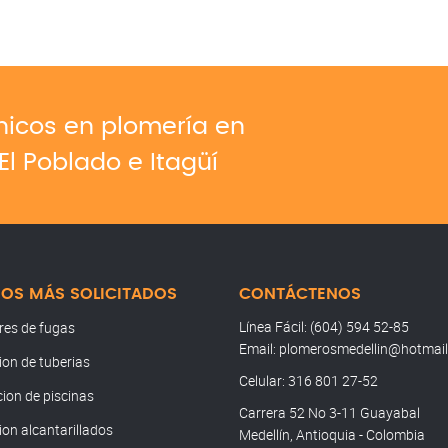
cnicos en plomería en
El Poblado e Itagüí
IOS MÁS SOLICITADOS
CONTÁCTENOS
Línea Fácil: (604) 594 52-85
res de fugas
Email: plomerosmedellin@hotmai
ion de tuberias
Celular: 316 801 27-52
ion de piscinas
Carrera 52 No 3-11 Guayabal
ion alcantarillados
Medellín, Antioquia - Colombia