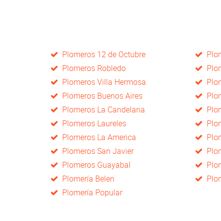
Plomeros 12 de Octubre
Plom
Plomeros Robledo
Plom
Plomeros Villa Hermosa
Plom
Plomeros Buenos Aires
Plom
Plomeros La Candelaria
Plom
Plomeros Laureles
Plom
Plomeros La America
Plom
Plomeros San Javier
Plom
Plomeros Guayabal
Plom
Plomería Belen
Plom
Plomería Popular