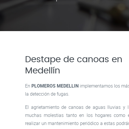
Destape de canoas en
Medellín
En
PLOMEROS MEDELLIN
implementamos los más 
la detección de fugas.
El agrietamiento de canoas de aguas lluvias y 
muchas molestias tanto en los hogares como e
realizar un mantenimiento periódico a estas podr